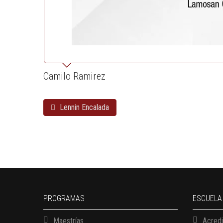
Camilo Ramirez
Lennin Encalada
PROGRAMAS
ESCUELA
Maestrías
Acredi