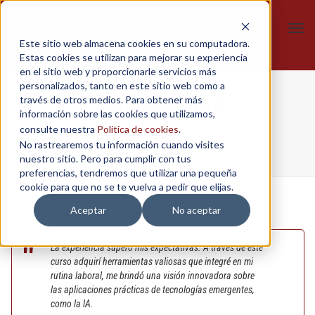
Tog
Este sitio web almacena cookies en su computadora.
navi
Estas cookies se utilizan para mejorar su experiencia
en el sitio web y proporcionarle servicios más
personalizados, tanto en este sitio web como a
Camilo Ramírez
través de otros medios. Para obtener más
información sobre las cookies que utilizamos,
consulte nuestra
Política de cookies
.
No rastrearemos tu información cuando visites
Home
/
Canales y Marketing Digital
/
Camilo Ramírez
nuestro sitio. Pero para cumplir con tus
preferencias, tendremos que utilizar una pequeña
cookie para que no se te vuelva a pedir que elijas.
Aceptar
No aceptar
La experiencia superó mis expectativas. A través de este
curso adquirí herramientas valiosas que integré en mi
rutina laboral, me brindó una visión innovadora sobre
las aplicaciones prácticas de tecnologías emergentes,
como la lA.