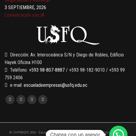
3 SEPTIEMBRE, 2026
Comunicación con IA
7 SEPTIEMBRE, 2026
Gobernanza de datos
13 AGOSTO, 2026
Finanzas para no financieros
Dirección: Av. Interoceánica S/N y Diego de Robles, Edificio
Hayek Oficina H100
Teléfono:
+593 98-807-8887
/ +593 98-182-9010 / +593 99
759 2406
e-mail:
escueladeempresas@usfq.edu.ec
© COPYRIGHT 2026 - Escuela de Empresas de la Universidad San Francisco de Quito
Chatea con un asesor