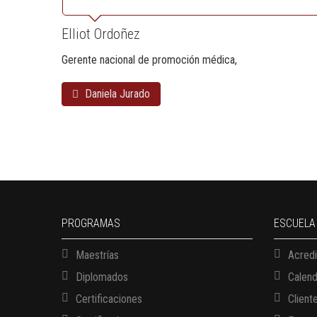
Elliot Ordoñez
Gerente nacional de promoción médica
Daniela Jurado
PROGRAMAS
ESCUELA
Maestrías
Acredi
Diplomados
Calen
Certificaciones
Client