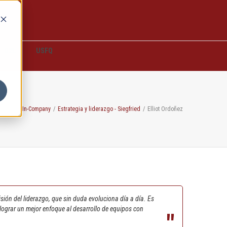
D2L
USFQ
Home
/
In-Company
/
Estrategia y liderazgo - Siegfried
/
Elliot Ordoñez
ión del liderazgo, que sin duda evoluciona día a día. Es
lograr un mejor enfoque al desarrollo de equipos con