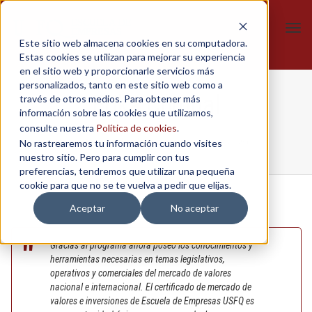
Tog
Este sitio web almacena cookies en su computadora.
navi
Estas cookies se utilizan para mejorar su experiencia
en el sitio web y proporcionarle servicios más
personalizados, tanto en este sitio web como a
Erika Cumbal
través de otros medios. Para obtener más
información sobre las cookies que utilizamos,
consulte nuestra
Política de cookies
.
No rastrearemos tu información cuando visites
Home
/
Mercado de valores e inversiones
/
Erika Cumbal
nuestro sitio. Pero para cumplir con tus
preferencias, tendremos que utilizar una pequeña
cookie para que no se te vuelva a pedir que elijas.
Aceptar
No aceptar
Gracias al programa ahora poseo los conocimientos y
herramientas necesarias en temas legislativos,
operativos y comerciales del mercado de valores
nacional e internacional. El certificado de mercado de
valores e inversiones de Escuela de Empresas USFQ es