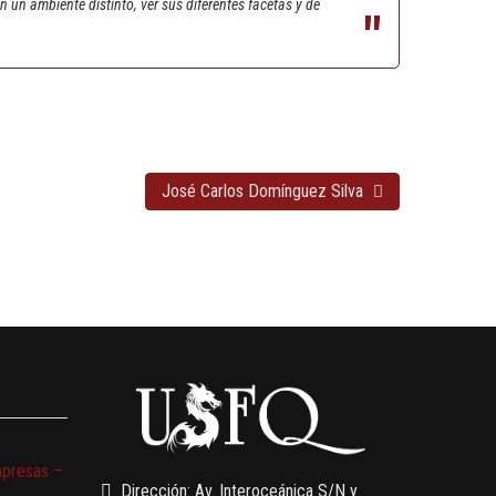
 un ambiente distinto, ver sus diferentes facetas y de
José Carlos Domínguez Silva
mpresas –
Dirección: Av. Interoceánica S/N y