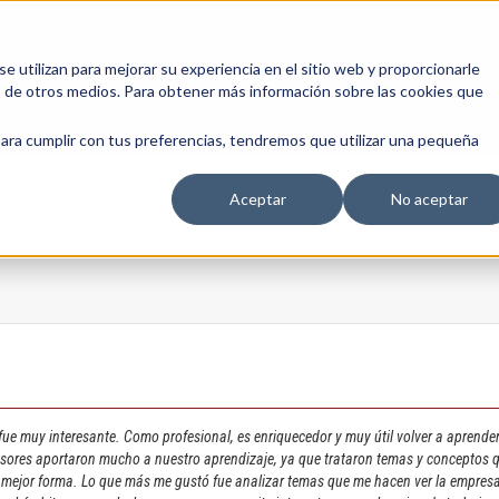
 utilizan para mejorar su experiencia en el sitio web y proporcionarle
s de otros medios. Para obtener más información sobre las cookies que
EDUCACIÓN EMPRESARIAL
ESCUELA DE EMPRESAS
BLOG
para cumplir con tus preferencias, tendremos que utilizar una pequeña
Aceptar
No aceptar
Home
/
In-Company
fue muy interesante. Como profesional, es enriquecedor y muy útil volver a aprender
sores aportaron mucho a nuestro aprendizaje, ya que trataron temas y conceptos que 
e mejor forma. Lo que más me gustó fue analizar temas que me hacen ver la empresa