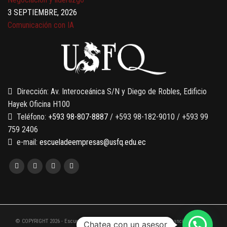
3 SEPTIEMBRE, 2026
Comunicación con IA
7 SEPTIEMBRE, 2026
Gobernanza de datos
13 AGOSTO, 2026
Finanzas para no financieros
Dirección: Av. Interoceánica S/N y Diego de Robles, Edificio
Hayek Oficina H100
Teléfono:
+593 98-807-8887
/ +593 98-182-9010 / +593 99
759 2406
e-mail:
escueladeempresas@usfq.edu.ec
© COPYRIGHT 2026 - Escuela de Empresas de la Universidad San Francisco de Quito
Chatea con un asesor