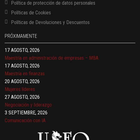
Política de protección de datos personales
Políticas de Cookies
13 AGOSTO, 2026
Políticas de Devoluciones y Descuentos
Finanzas para no financieros
17 AGOSTO, 2026
PRÓXIMAMENTE
Gerencia de empresas familiares
17 AGOSTO, 2026
Maestría en administración de empresas – MBA
17 AGOSTO, 2026
Maestría en finanzas
20 AGOSTO, 2026
Mujeres líderes
27 AGOSTO, 2026
Negociación y liderazgo
3 SEPTIEMBRE, 2026
Comunicación con IA
7 SEPTIEMBRE, 2026
Gobernanza de datos