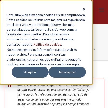
Tog
Este sitio web almacena cookies en su computadora.
navi
Estas cookies se utilizan para mejorar su experiencia
en el sitio web y proporcionarle servicios más
personalizados, tanto en este sitio web como a
Anónimo
través de otros medios. Para obtener más
información sobre las cookies que utilizamos,
consulte nuestra
Política de cookies
.
No rastrearemos tu información cuando visites
Home
/
In-Company
/
Gerencia en Liderazgo - SYNERGY
/
Anónimo
nuestro sitio. Pero para cumplir con tus
preferencias, tendremos que utilizar una pequeña
cookie para que no se te vuelva a pedir que elijas.
Aceptar
No aceptar
Recibí el curso de todo lo que tiene que ver con liderazgo
durante casi 6 meses, fue una experiencia fantástica ya
se mejoraron las relaciones personales con el resto de
áreas y la comunicación que existe es mejor, todo
mundo apunta al mismo objetivo y los tiempos muertos