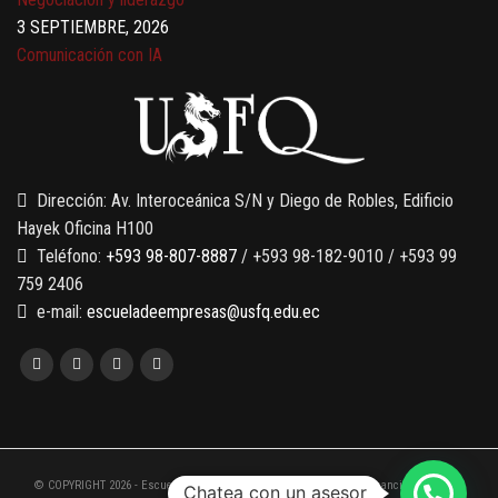
3 SEPTIEMBRE, 2026
Comunicación con IA
7 SEPTIEMBRE, 2026
Gobernanza de datos
13 AGOSTO, 2026
Finanzas para no financieros
Dirección: Av. Interoceánica S/N y Diego de Robles, Edificio
Hayek Oficina H100
Teléfono:
+593 98-807-8887
/ +593 98-182-9010 / +593 99
759 2406
e-mail:
escueladeempresas@usfq.edu.ec
© COPYRIGHT 2026 - Escuela de Empresas de la Universidad San Francisco de Quito
Chatea con un asesor