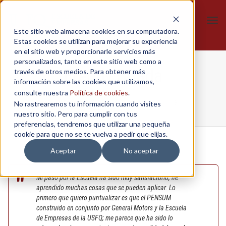
Tog
Este sitio web almacena cookies en su computadora.
navi
Estas cookies se utilizan para mejorar su experiencia
en el sitio web y proporcionarle servicios más
personalizados, tanto en este sitio web como a
Freddy Boada
través de otros medios. Para obtener más
información sobre las cookies que utilizamos,
consulte nuestra
Política de cookies
.
No rastrearemos tu información cuando visites
Home
/
In-Company
/
Escuela de Ventas GM
/
Freddy Boada
nuestro sitio. Pero para cumplir con tus
preferencias, tendremos que utilizar una pequeña
cookie para que no se te vuelva a pedir que elijas.
Aceptar
No aceptar
Mi paso por la Escuela ha sido muy satisfactorio, he
aprendido muchas cosas que se pueden aplicar. Lo
primero que quiero puntualizar es que el PENSUM
construido en conjunto por General Motors y la Escuela
de Empresas de la USFQ; me parece que ha sido lo