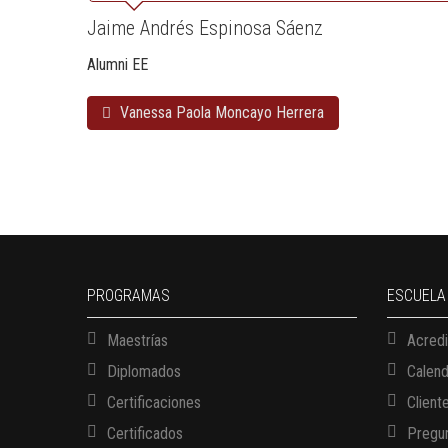
Jaime Andrés Espinosa Sáenz
Alumni EE
Vanessa Paola Moncayo Herrera
PROGRAMAS
ESCUELA
Maestrías
Acredi
Diplomados
Calen
Certificaciones
Client
Certificados
Pregun