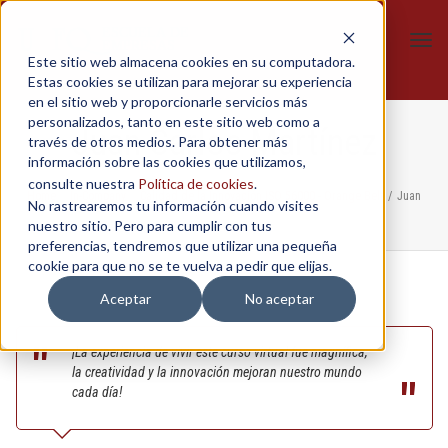
Tog
Este sitio web almacena cookies en su computadora.
navi
Estas cookies se utilizan para mejorar su experiencia
en el sitio web y proporcionarle servicios más
personalizados, tanto en este sitio web como a
Juan Carlos Martínez
través de otros medios. Para obtener más
información sobre las cookies que utilizamos,
consulte nuestra
Política de cookies
.
Home
/
In-Company
/
Calidad de la Innovación ISO 56000 - Orange Belt
/
Juan
No rastrearemos tu información cuando visites
Carlos Martínez
nuestro sitio. Pero para cumplir con tus
preferencias, tendremos que utilizar una pequeña
cookie para que no se te vuelva a pedir que elijas.
Aceptar
No aceptar
¡La experiencia de vivir este curso virtual fue magnífica,
la creatividad y la innovación mejoran nuestro mundo
cada día!