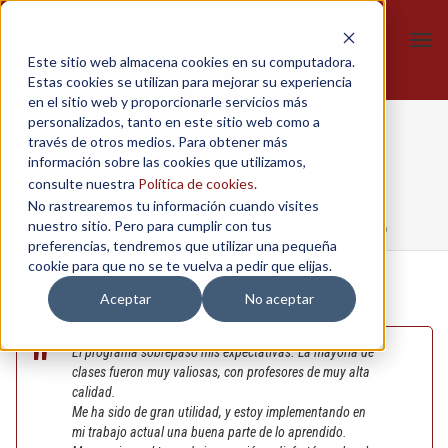
Tog
Este sitio web almacena cookies en su computadora.
navi
Estas cookies se utilizan para mejorar su experiencia
en el sitio web y proporcionarle servicios más
Juan Fernando Muñoz
personalizados, tanto en este sitio web como a
través de otros medios. Para obtener más
información sobre las cookies que utilizamos,
Hidalgo
consulte nuestra
Política de cookies
.
No rastrearemos tu información cuando visites
nuestro sitio. Pero para cumplir con tus
Home
/
Innovación Empresarial
/
Juan Fernando Muñoz Hidalgo
preferencias, tendremos que utilizar una pequeña
cookie para que no se te vuelva a pedir que elijas.
Aceptar
No aceptar
El programa sobrepasó mis expectativas. La mayoría de
clases fueron muy valiosas, con profesores de muy alta
calidad.
Me ha sido de gran utilidad, y estoy implementando en
mi trabajo actual una buena parte de lo aprendido.