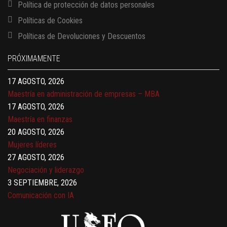
Política de protección de datos personales
Políticas de Cookies
13 AGOSTO, 2026
Políticas de Devoluciones y Descuentos
Finanzas para no financieros
17 AGOSTO, 2026
PRÓXIMAMENTE
Gerencia de empresas familiares
17 AGOSTO, 2026
Maestría en administración de empresas – MBA
17 AGOSTO, 2026
Maestría en finanzas
20 AGOSTO, 2026
Mujeres líderes
27 AGOSTO, 2026
Negociación y liderazgo
3 SEPTIEMBRE, 2026
Comunicación con IA
7 SEPTIEMBRE, 2026
Gobernanza de datos