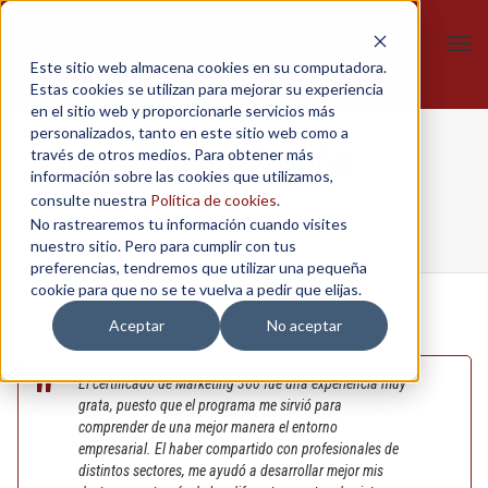
Tog
Este sitio web almacena cookies en su computadora.
navi
Estas cookies se utilizan para mejorar su experiencia
en el sitio web y proporcionarle servicios más
personalizados, tanto en este sitio web como a
Martin Proaño
través de otros medios. Para obtener más
información sobre las cookies que utilizamos,
consulte nuestra
Política de cookies
.
No rastrearemos tu información cuando visites
Home
/
Marketing 360º
/
Martin Proaño
nuestro sitio. Pero para cumplir con tus
preferencias, tendremos que utilizar una pequeña
cookie para que no se te vuelva a pedir que elijas.
Aceptar
No aceptar
El certificado de Marketing 360 fue una experiencia muy
grata, puesto que el programa me sirvió para
comprender de una mejor manera el entorno
empresarial. El haber compartido con profesionales de
distintos sectores, me ayudó a desarrollar mejor mis