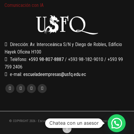
Comunicación con IA
7 SEPTIEMBRE, 2026
Gobernanza de datos
13 AGOSTO, 2026
Finanzas para no financieros
Dirección: Av. Interoceánica S/N y Diego de Robles, Edificio
Hayek Oficina H100
Teléfono:
+593 98-807-8887
/ +593 98-182-9010 / +593 99
759 2406
e-mail:
escueladeempresas@usfq.edu.ec
© COPYRIGHT 2026 - Escuela de Empresas de la Universidad San Francisco de Quito
Chatea con un asesor