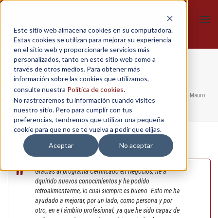
Tog
Este sitio web almacena cookies en su computadora.
navi
Estas cookies se utilizan para mejorar su experiencia
en el sitio web y proporcionarle servicios más
personalizados, tanto en este sitio web como a
Mauro Arias Méndez
través de otros medios. Para obtener más
información sobre las cookies que utilizamos,
consulte nuestra
Política de cookies
.
Home
/
In-Company
/
Certificado de Negocios - Cooperativa Atuntaqui
/
Mauro
No rastrearemos tu información cuando visites
Arias Méndez
nuestro sitio. Pero para cumplir con tus
preferencias, tendremos que utilizar una pequeña
cookie para que no se te vuelva a pedir que elijas.
Aceptar
No aceptar
Gracias al programa Certificado en Negocios, he a
dquirido nuevos conocimientos y he podido
retroalimentarme, lo cual siempre es bueno. Esto me ha
ayudado a mejorar, por un lado, como persona y por
otro, en e l ámbito profesional, ya que he sido capaz de