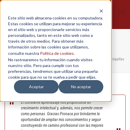
Tog
Este sitio web almacena cookies en su computadora.
navi
Estas cookies se utilizan para mejorar su experiencia
en el sitio web y proporcionarle servicios más
personalizados, tanto en este sitio web como a
Paola Uquillas
través de otros medios. Para obtener más
información sobre las cookies que utilizamos,
consulte nuestra
Política de cookies
.
Home
No rastrearemos tu información cuando visites
/
In-Company
/
Estrategias de marketing digital - Pronaca
/
Paola Uquillas
nuestro sitio. Pero para cumplir con tus
preferencias, tendremos que utilizar una pequeña
cookie para que no se te vuelva a pedir que elijas.
Aceptar
No aceptar
El constante aprendizaje nos proporciona un
crecimiento intelectual y, además, nos permite crecer
como personas. Gracias Pronaca por brindarme la
oportunidad de ampliar mis conocimientos y seguir
construyendo mi camino profesional con las mejores