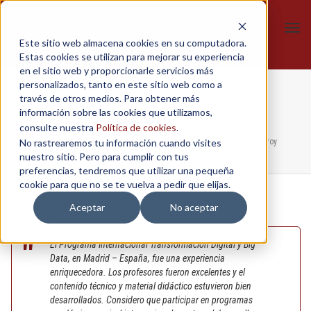
Tog
Este sitio web almacena cookies en su computadora.
navi
Estas cookies se utilizan para mejorar su experiencia
en el sitio web y proporcionarle servicios más
personalizados, tanto en este sitio web como a
Verónica Monroy
través de otros medios. Para obtener más
información sobre las cookies que utilizamos,
consulte nuestra
Política de cookies
.
No rastrearemos tu información cuando visites
Home
/
Gerencia Liderazgo y Toma de Decisiones
/
Verónica Monroy
nuestro sitio. Pero para cumplir con tus
preferencias, tendremos que utilizar una pequeña
cookie para que no se te vuelva a pedir que elijas.
Aceptar
No aceptar
El Programa Internacional Transformación Digital y Big
Data, en Madrid – España, fue una experiencia
enriquecedora. Los profesores fueron excelentes y el
contenido técnico y material didáctico estuvieron bien
desarrollados. Considero que participar en programas