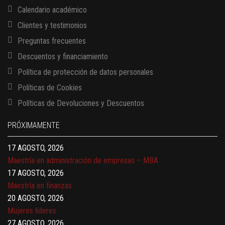
Calendario académico
Clientes y testimonios
Preguntas frecuentes
Descuentos y financiamiento
Política de protección de datos personales
Políticas de Cookies
13 AGOSTO, 2026
Políticas de Devoluciones y Descuentos
Finanzas para no financieros
17 AGOSTO, 2026
PRÓXIMAMENTE
Gerencia de empresas familiares
17 AGOSTO, 2026
Maestría en administración de empresas – MBA
17 AGOSTO, 2026
Maestría en finanzas
20 AGOSTO, 2026
Mujeres líderes
27 AGOSTO, 2026