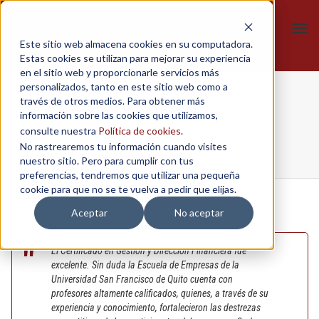
Tog
Este sitio web almacena cookies en su computadora.
navi
Estas cookies se utilizan para mejorar su experiencia
en el sitio web y proporcionarle servicios más
personalizados, tanto en este sitio web como a
Paulina Torres
través de otros medios. Para obtener más
información sobre las cookies que utilizamos,
consulte nuestra
Política de cookies
.
No rastrearemos tu información cuando visites
Home
/
Gestión y Dirección Financiera
/
Paulina Torres
nuestro sitio. Pero para cumplir con tus
preferencias, tendremos que utilizar una pequeña
cookie para que no se te vuelva a pedir que elijas.
Aceptar
No aceptar
El Certificado en Gestión y Dirección Financiera fue
excelente. Sin duda la Escuela de Empresas de la
Universidad San Francisco de Quito cuenta con
profesores altamente calificados, quienes, a través de su
experiencia y conocimiento, fortalecieron las destrezas