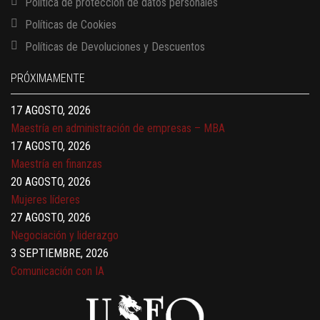
Política de protección de datos personales
Políticas de Cookies
13 AGOSTO, 2026
Políticas de Devoluciones y Descuentos
Finanzas para no financieros
17 AGOSTO, 2026
PRÓXIMAMENTE
Gerencia de empresas familiares
17 AGOSTO, 2026
Maestría en administración de empresas – MBA
17 AGOSTO, 2026
Maestría en finanzas
20 AGOSTO, 2026
Mujeres líderes
27 AGOSTO, 2026
Negociación y liderazgo
3 SEPTIEMBRE, 2026
Comunicación con IA
7 SEPTIEMBRE, 2026
Gobernanza de datos