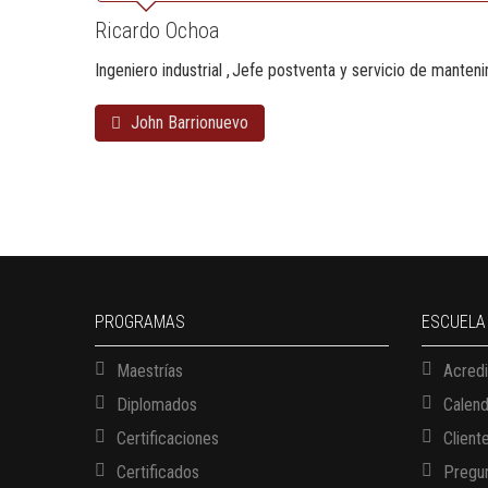
Ricardo Ochoa
Ingeniero industrial
Jefe postventa y servicio de manten
John Barrionuevo
PROGRAMAS
ESCUELA
Maestrías
Acredi
Diplomados
Calen
Certificaciones
Client
Certificados
Pregun