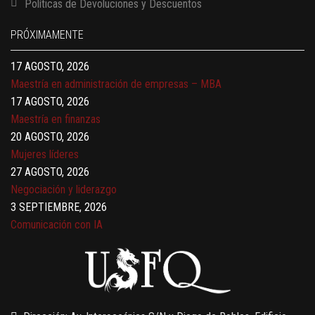
Políticas de Devoluciones y Descuentos
Finanzas para no financieros
17 AGOSTO, 2026
PRÓXIMAMENTE
Gerencia de empresas familiares
17 AGOSTO, 2026
Maestría en administración de empresas – MBA
17 AGOSTO, 2026
Maestría en finanzas
20 AGOSTO, 2026
Mujeres líderes
27 AGOSTO, 2026
Negociación y liderazgo
3 SEPTIEMBRE, 2026
Comunicación con IA
7 SEPTIEMBRE, 2026
Gobernanza de datos
13 AGOSTO, 2026
Finanzas para no financieros