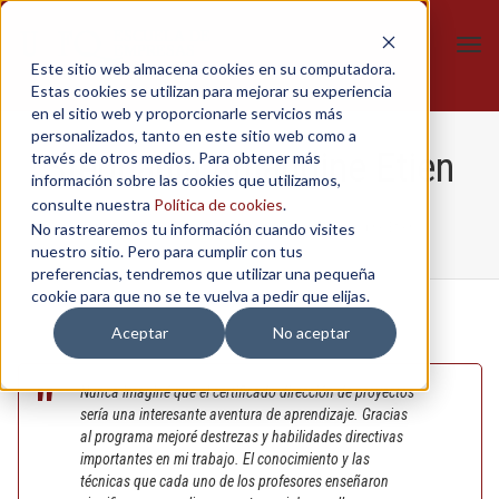
Tog
Este sitio web almacena cookies en su computadora.
navi
Estas cookies se utilizan para mejorar su experiencia
en el sitio web y proporcionarle servicios más
personalizados, tanto en este sitio web como a
Stephania Amandine Etien
través de otros medios. Para obtener más
información sobre las cookies que utilizamos,
consulte nuestra
Política de cookies
.
No rastrearemos tu información cuando visites
Home
/
Dirección de Proyectos
/
Stephania Amandine Etien
nuestro sitio. Pero para cumplir con tus
preferencias, tendremos que utilizar una pequeña
cookie para que no se te vuelva a pedir que elijas.
Aceptar
No aceptar
Nunca imaginé que el certificado dirección de proyectos
sería una interesante aventura de aprendizaje. Gracias
al programa mejoré destrezas y habilidades directivas
importantes en mi trabajo. El conocimiento y las
técnicas que cada uno de los profesores enseñaron