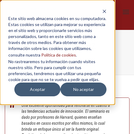
Tog
Este sitio web almacena cookies en su computadora.
navi
Estas cookies se utilizan para mejorar su experiencia
en el sitio web y proporcionarle servicios más
personalizados, tanto en este sitio web como a
Andrés Yépez
través de otros medios. Para obtener más
información sobre las cookies que utilizamos,
consulte nuestra
Política de cookies
.
No rastrearemos tu información cuando visites
Home
/
IAP
/
IAP 2018
/
Andrés Yépez
nuestro sitio. Pero para cumplir con tus
preferencias, tendremos que utilizar una pequeña
cookie para que no se te vuelva a pedir que elijas.
Aceptar
No aceptar
Una excelente oportunidad para renovarse en cuanto a
las tendencias actuales de innovación. El seminario es
dado por profesores de Harvard, quienes enseñan
basados en casos escritos por ellos mismos, lo cual
brinda un enfoque único al ser la fuente original.