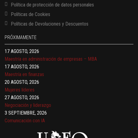
Política de protección de datos personales
Políticas de Cookies
13 AGOSTO, 2026
Políticas de Devoluciones y Descuentos
Finanzas para no financieros
17 AGOSTO, 2026
PRÓXIMAMENTE
Gerencia de empresas familiares
17 AGOSTO, 2026
Maestría en administración de empresas – MBA
17 AGOSTO, 2026
Maestría en finanzas
20 AGOSTO, 2026
Mujeres líderes
27 AGOSTO, 2026
Negociación y liderazgo
3 SEPTIEMBRE, 2026
Comunicación con IA
7 SEPTIEMBRE, 2026
Gobernanza de datos