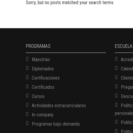
Sorry, but no posts matched your search terms.
PROGRAMAS
ESCUELA
Maestrías
Acredi
Diplomados
Calen
Certificaciones
Client
Certificados
Pregun
Cursos
Descue
Actividades extracurriculares
Políti
personal
In-company
Políti
Programas bajo demanda
Políti