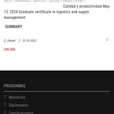
INICIO > PROGRAMAS > ABIERTOS >
CALIDAD Y PRODUCTIVIDAD
>
Graduate
Calidad y productividad May
certificate in logistics and supply management
13, 2024 Graduate certificate in logistics and supply
management
SUMMARY
Daniel
31.03.2022
Leer más
PROGRAMAS
Maestrías
Diplomados
Certificaciones