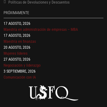
Políticas de Devoluciones y Descuentos
Finanzas para no financieros
17 AGOSTO, 2026
PRÓXIMAMENTE
Gerencia de empresas familiares
17 AGOSTO, 2026
Maestría en administración de empresas – MBA
17 AGOSTO, 2026
Maestría en finanzas
20 AGOSTO, 2026
Mujeres líderes
27 AGOSTO, 2026
Negociación y liderazgo
3 SEPTIEMBRE, 2026
Comunicación con IA
7 SEPTIEMBRE, 2026
Gobernanza de datos
13 AGOSTO, 2026
Finanzas para no financieros