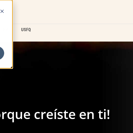
D2L
USFQ
rque creíste en ti!