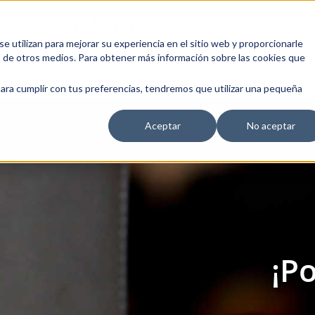
 utilizan para mejorar su experiencia en el sitio web y proporcionarle
s de otros medios. Para obtener más información sobre las cookies que
EDUCACIÓN EMPRESARIAL
ESCUELA DE EMPRESAS
BLOG
para cumplir con tus preferencias, tendremos que utilizar una pequeña
Aceptar
No aceptar
¡Po