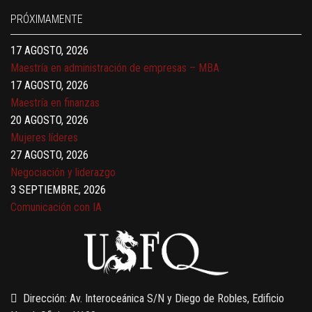
17 AGOSTO, 2026
PRÓXIMAMENTE
Gerencia de empresas familiares
17 AGOSTO, 2026
Maestría en administración de empresas – MBA
17 AGOSTO, 2026
Maestría en finanzas
20 AGOSTO, 2026
Mujeres líderes
27 AGOSTO, 2026
Negociación y liderazgo
3 SEPTIEMBRE, 2026
Comunicación con IA
7 SEPTIEMBRE, 2026
Gobernanza de datos
13 AGOSTO, 2026
Finanzas para no financieros
Dirección: Av. Interoceánica S/N y Diego de Robles, Edificio