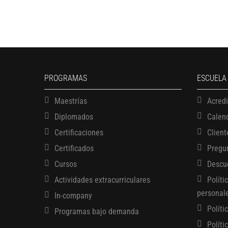
PROGRAMAS
ESCUELA
Maestrías
Acred
Diplomados
Calen
Certificaciones
Client
Certificados
Pregu
Cursos
Descu
Actividades extracurriculares
Políti
personal
In-company
Políti
Programas bajo demanda
Políti