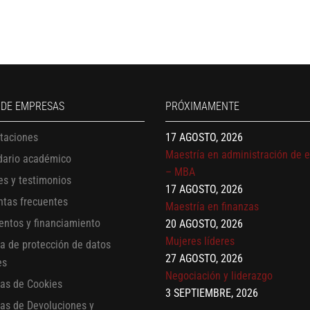
13 AGOSTO, 2026
Finanzas para no financieros
17 AGOSTO, 2026
Gerencia de empresas familiare
 DE EMPRESAS
PRÓXIMAMENTE
17 AGOSTO, 2026
Maestría en administración de 
itaciones
– MBA
dario académico
17 AGOSTO, 2026
es y testimonios
Maestría en finanzas
ntas frecuentes
20 AGOSTO, 2026
Mujeres líderes
entos y financiamiento
27 AGOSTO, 2026
ca de protección de datos
Negociación y liderazgo
es
3 SEPTIEMBRE, 2026
cas de Cookies
Comunicación con IA
cas de Devoluciones y
7 SEPTIEMBRE, 2026