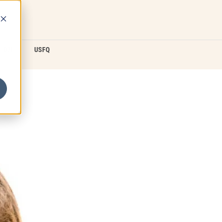
D2L
USFQ