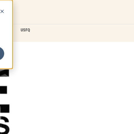
D2L
USFQ