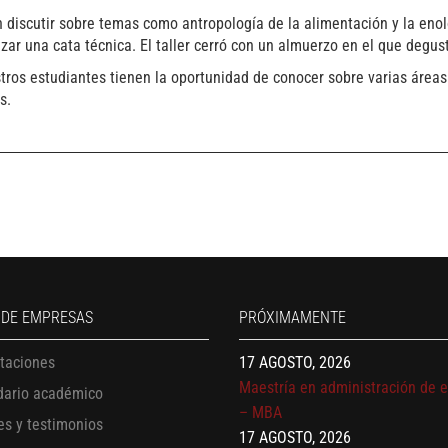
 discutir sobre temas como antropología de la alimentación y la enol
zar una cata técnica. El taller cerró con un almuerzo en el que degu
uestros estudiantes tienen la oportunidad de conocer sobre varias áre
s.
13 AGOSTO, 2026
Finanzas para no financieros
17 AGOSTO, 2026
Gerencia de empresas familiare
17 AGOSTO, 2026
 DE EMPRESAS
PRÓXIMAMENTE
Maestría en administración de 
itaciones
– MBA
17 AGOSTO, 2026
dario académico
Maestría en finanzas
es y testimonios
20 AGOSTO, 2026