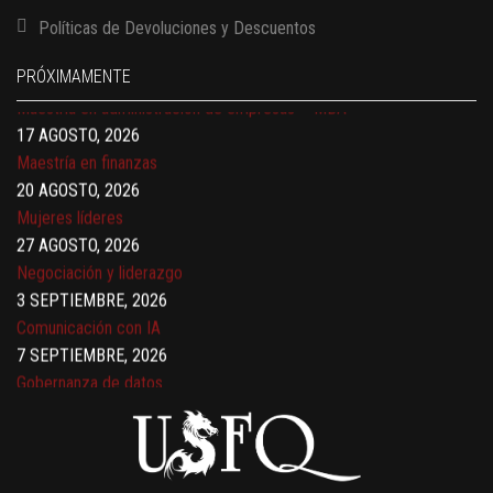
17 AGOSTO, 2026
Políticas de Devoluciones y Descuentos
Gerencia de empresas familiares
17 AGOSTO, 2026
PRÓXIMAMENTE
Maestría en administración de empresas – MBA
17 AGOSTO, 2026
Maestría en finanzas
20 AGOSTO, 2026
Mujeres líderes
27 AGOSTO, 2026
Negociación y liderazgo
3 SEPTIEMBRE, 2026
Comunicación con IA
7 SEPTIEMBRE, 2026
Gobernanza de datos
13 AGOSTO, 2026
Finanzas para no financieros