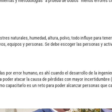
ramientas y metodologías “a prueba de bobos” menos errores c
sastres naturales, humedad, altura, polvo, todo influye para ten
ivos, equipos y personas. Se debe escoger las personas y acti
s por error humano, es ahí cuando el desarrollo de la ingenier
a poder atacar la causa de pérdidas con mayor incertidumbre 
ómo capacitarlo es un reto para poder alcanzar personas que c