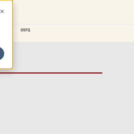
D2L
USFQ