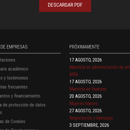
DESCARGAR PDF
13 AGOSTO, 2026
Finanzas para no financieros
17 AGOSTO, 2026
Gerencia de empresas familiares
17 AGOSTO, 2026
 DE EMPRESAS
PRÓXIMAMENTE
Maestría en administración de e
taciones
MBA
17 AGOSTO, 2026
dario académico
Maestría en finanzas
es y testimonios
20 AGOSTO, 2026
tas frecuentes
Mujeres líderes
ntos y financiamiento
27 AGOSTO, 2026
Negociación y liderazgo
ca de protección de datos
3 SEPTIEMBRE, 2026
es
Comunicación con IA
cas de Cookies
7 SEPTIEMBRE, 2026