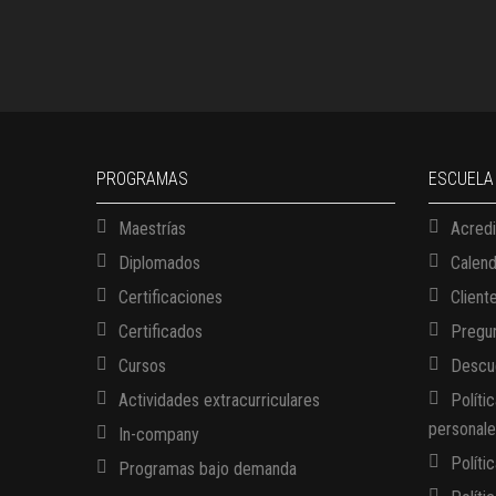
PROGRAMAS
ESCUELA
Maestrías
Acredi
Diplomados
Calen
Certificaciones
Client
Certificados
Pregun
Cursos
Descue
Actividades extracurriculares
Políti
personal
In-company
Políti
Programas bajo demanda