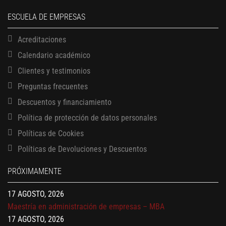
ESCUELA DE EMPRESAS
Acreditaciones
Calendario académico
Clientes y testimonios
Preguntas frecuentes
Descuentos y financiamiento
Política de protección de datos personales
Políticas de Cookies
13 AGOSTO, 2026
Finanzas para no financieros
Políticas de Devoluciones y Descuentos
17 AGOSTO, 2026
PRÓXIMAMENTE
Gerencia de empresas familiares
17 AGOSTO, 2026
Maestría en administración de empresas – MBA
17 AGOSTO, 2026
Maestría en finanzas