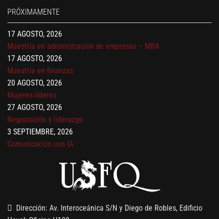
17 AGOSTO, 2026
PRÓXIMAMENTE
Gerencia de empresas familiares
17 AGOSTO, 2026
Maestría en administración de empresas – MBA
17 AGOSTO, 2026
Maestría en finanzas
20 AGOSTO, 2026
Mujeres líderes
27 AGOSTO, 2026
Negociación y liderazgo
3 SEPTIEMBRE, 2026
Comunicación con IA
7 SEPTIEMBRE, 2026
Gobernanza de datos
13 AGOSTO, 2026
Finanzas para no financieros
Dirección: Av. Interoceánica S/N y Diego de Robles, Edificio