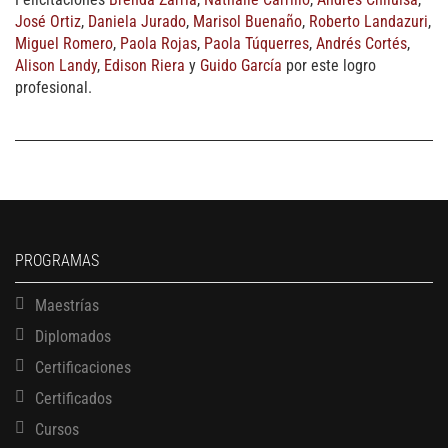
José Ortiz
,
Daniela Jurado
,
Marisol Buenaño
,
Roberto Landazuri
,
Miguel Romero
,
Paola Rojas
,
Paola Túquerres
,
Andrés Cortés
,
Alison Landy
,
Edison Riera
y
Guido García
por este logro
profesional.
PROGRAMAS
Maestrías
Diplomados
Certificaciones
Certificados
Cursos