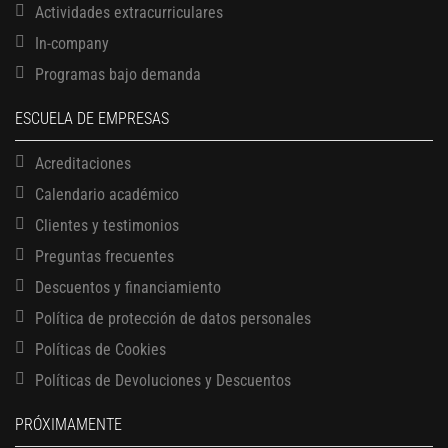
Actividades extracurriculares
In-company
Programas bajo demanda
ESCUELA DE EMPRESAS
Acreditaciones
Calendario académico
Clientes y testimonios
Preguntas frecuentes
Descuentos y financiamiento
Política de protección de datos personales
Políticas de Cookies
13 AGOSTO, 2026
Finanzas para no financieros
Políticas de Devoluciones y Descuentos
17 AGOSTO, 2026
PRÓXIMAMENTE
Gerencia de empresas familiares