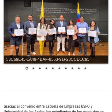
58C69E45-1A49-4BAF-8363-91F28CCD1C95
Gracias al convenio entre Escuela de Empresas USFQ y
Universidad de los Andes, los estudiantes de las maestrías en