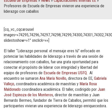
Escuela de Empresas
»
News
»
Capacitaciones Internas EE
»
Profesores de Escuela de Empresas vivieron una experiencia de
liderazgo con caballos
[cq_vc_cqcarousel
images=»74295,74296,74297,74298,74299,74300,74301,74302,7430
slidestoshow=»1″ onclick=»»]
El taller “Liderazgo personal: el mensaje eres tú” enfocado en
potenciar las habilidades de liderazgo a través de una sesión de
relacionamiento con caballos, fue una grata oportunidad para
conectar el propósito de liderar con integridad y libertad del
equipo de profesores de
Escuela de Empresas USFQ.
Al
encuentro se sumaron
Ana María Novillo
, directora de EE,
Gabriela
Vallejo
, coordinadora académica de maestrías y
María Rosa
Maldonado
coordinadora académica. El taller, codirigido por
Juan
José Espinoza de los Monteros
, director de maestrías y Juan
Bernardo Bermeo, fundador de Tierra de Caballos, permitió que los
participantes vivieran una experiencia de liderazgo enriquecedora.