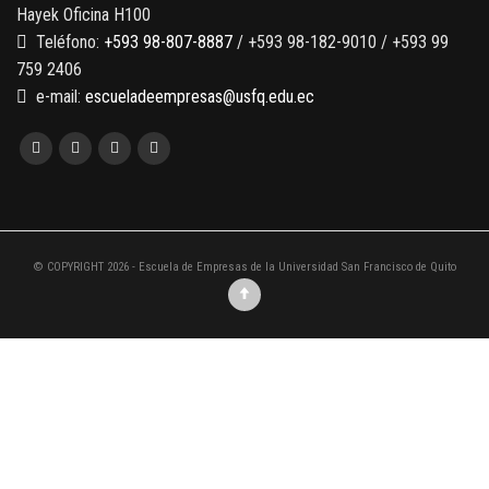
Hayek Oficina H100
Teléfono:
+593 98-807-8887
/ +593 98-182-9010 / +593 99
759 2406
e-mail:
escueladeempresas@usfq.edu.ec
© COPYRIGHT 2026 - Escuela de Empresas de la Universidad San Francisco de Quito