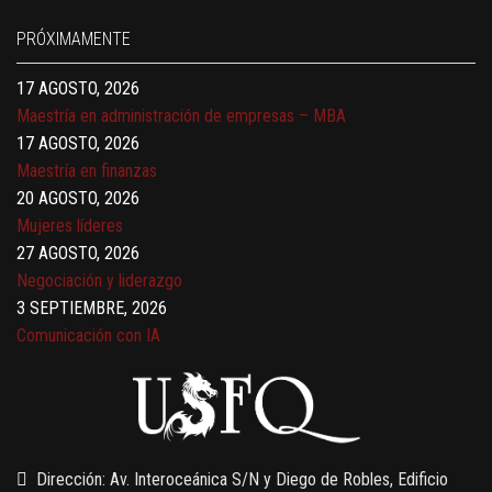
17 AGOSTO, 2026
PRÓXIMAMENTE
Gerencia de empresas familiares
17 AGOSTO, 2026
Maestría en administración de empresas – MBA
17 AGOSTO, 2026
Maestría en finanzas
20 AGOSTO, 2026
Mujeres líderes
27 AGOSTO, 2026
Negociación y liderazgo
3 SEPTIEMBRE, 2026
Comunicación con IA
7 SEPTIEMBRE, 2026
Gobernanza de datos
13 AGOSTO, 2026
Finanzas para no financieros
Dirección: Av. Interoceánica S/N y Diego de Robles, Edificio