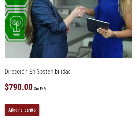
Dirección En Sostenibilidad
$
790.00
Sin IVA
Dirección
en
Añadir al carrito
sostenibilidad
cantidad