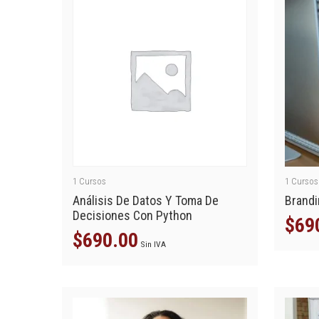
1
Cursos
1
Cursos
Análisis De Datos Y Toma De
Brandi
Decisiones Con Python
$
69
$
690.00
Sin IVA