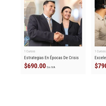
1
Cursos
1
Cursos
Estrategias En Épocas De Crisis
Excele
$
690.00
$
79
Sin IVA