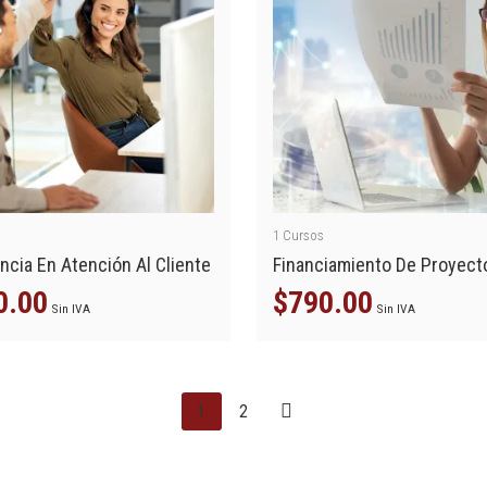
1
Cursos
ncia En Atención Al Cliente
Financiamiento De Proyect
0.00
$
790.00
Sin IVA
Sin IVA
1
2
13 AGOSTO, 2026