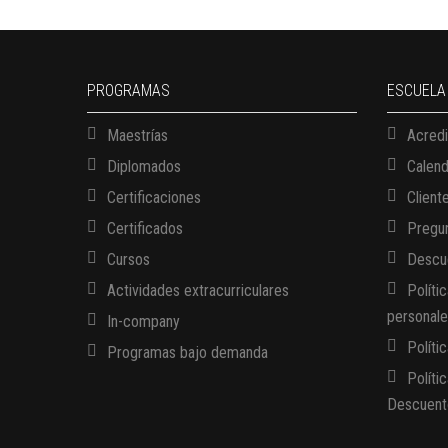
PROGRAMAS
ESCUELA
Maestrías
Acredi
Diplomados
Calen
Certificaciones
Client
Certificados
Pregun
Cursos
Descue
Actividades extracurriculares
Políti
personal
In-company
Políti
Programas bajo demanda
Políti
Descuent