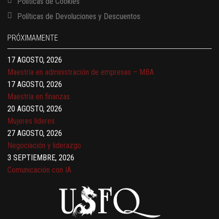
Políticas de Cookies
13 AGOSTO, 2026
Políticas de Devoluciones y Descuentos
Finanzas para no financieros
17 AGOSTO, 2026
PRÓXIMAMENTE
Gerencia de empresas familiares
17 AGOSTO, 2026
Maestría en administración de empresas – MBA
17 AGOSTO, 2026
Maestría en finanzas
20 AGOSTO, 2026
Mujeres líderes
27 AGOSTO, 2026
Negociación y liderazgo
3 SEPTIEMBRE, 2026
Comunicación con IA
7 SEPTIEMBRE, 2026
Gobernanza de datos
13 AGOSTO, 2026
Finanzas para no financieros