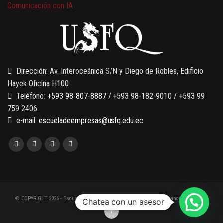
Comunicación con IA
7 SEPTIEMBRE, 2026
Gobernanza de datos
13 AGOSTO, 2026
Finanzas para no financieros
Dirección: Av. Interoceánica S/N y Diego de Robles, Edificio
Hayek Oficina H100
Teléfono:
+593 98-807-8887
/ +593 98-182-9010 / +593 99
759 2406
e-mail:
escueladeempresas@usfq.edu.ec
© COPYRIGHT 2026 - Escuela de Empresas de la Universidad San Francisco de Quito
Chatea con un asesor