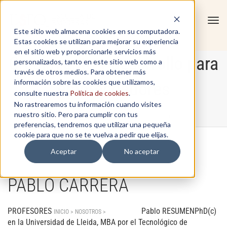
Tog
Este sitio web almacena cookies en su computadora.
navi
Estas cookies se utilizan para mejorar su experiencia
en el sitio web y proporcionarle servicios más
Crecimiento y desarrollo para
personalizados, tanto en este sitio web como a
través de otros medios. Para obtener más
información sobre las cookies que utilizamos,
emprendedores
consulte nuestra
Política de cookies
.
No rastrearemos tu información cuando visites
nuestro sitio. Pero para cumplir con tus
Home
/
Crecimiento y desarrollo para emprendedores
preferencias, tendremos que utilizar una pequeña
cookie para que no se te vuelva a pedir que elijas.
Aceptar
No aceptar
PABLO CARRERA
PROFESORES
Pablo RESUMENPhD(c)
INICIO > NOSOTROS >
PROFESORES
en la Universidad de Lleida, MBA por el Tecnológico de