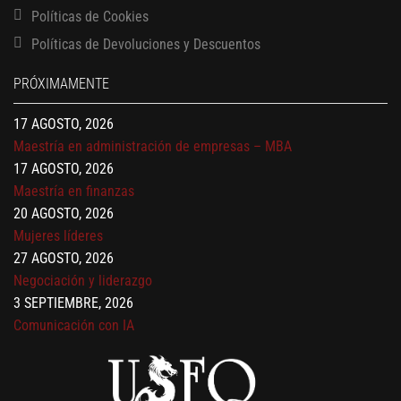
Políticas de Cookies
13 AGOSTO, 2026
Políticas de Devoluciones y Descuentos
Finanzas para no financieros
17 AGOSTO, 2026
PRÓXIMAMENTE
Gerencia de empresas familiares
17 AGOSTO, 2026
Maestría en administración de empresas – MBA
17 AGOSTO, 2026
Maestría en finanzas
20 AGOSTO, 2026
Mujeres líderes
27 AGOSTO, 2026
Negociación y liderazgo
3 SEPTIEMBRE, 2026
Comunicación con IA
7 SEPTIEMBRE, 2026
Gobernanza de datos
13 AGOSTO, 2026