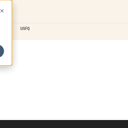
D2L
USFQ