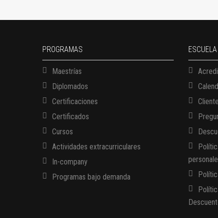
PROGRAMAS
ESCUELA
Maestrías
Acredi
Diplomados
Calen
Certificaciones
Client
Certificados
Pregun
Cursos
Descue
Actividades extracurriculares
Políti
personal
In-company
Políti
Programas bajo demanda
Políti
Descuent