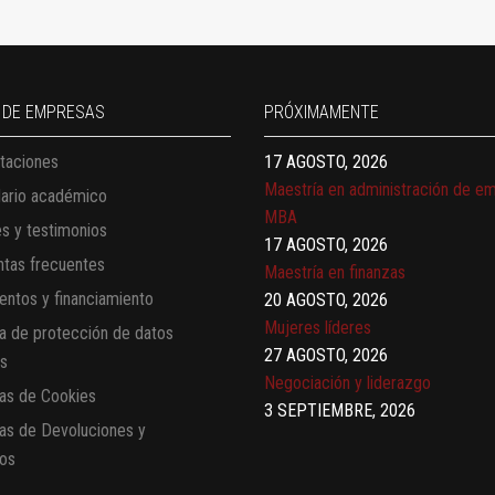
13 AGOSTO, 2026
Finanzas para no financieros
17 AGOSTO, 2026
Gerencia de empresas familiares
 DE EMPRESAS
PRÓXIMAMENTE
17 AGOSTO, 2026
Maestría en administración de e
taciones
MBA
dario académico
17 AGOSTO, 2026
Maestría en finanzas
es y testimonios
20 AGOSTO, 2026
tas frecuentes
Mujeres líderes
ntos y financiamiento
27 AGOSTO, 2026
ca de protección de datos
Negociación y liderazgo
es
3 SEPTIEMBRE, 2026
Comunicación con IA
cas de Cookies
7 SEPTIEMBRE, 2026
cas de Devoluciones y
Gobernanza de datos
os
13 AGOSTO, 2026