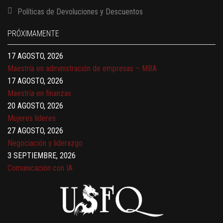
13 AGOSTO, 2026
Políticas de Devoluciones y Descuentos
Finanzas para no financieros
17 AGOSTO, 2026
PRÓXIMAMENTE
Gerencia de empresas familiares
17 AGOSTO, 2026
Maestría en administración de empresas – MBA
17 AGOSTO, 2026
Maestría en finanzas
20 AGOSTO, 2026
Mujeres líderes
27 AGOSTO, 2026
Negociación y liderazgo
3 SEPTIEMBRE, 2026
Comunicación con IA
7 SEPTIEMBRE, 2026
Gobernanza de datos
13 AGOSTO, 2026
Finanzas para no financieros