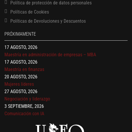
Política de protección de datos personales
Políticas de Cookies
13 AGOSTO, 2026
Políticas de Devoluciones y Descuentos
Finanzas para no financieros
17 AGOSTO, 2026
PRÓXIMAMENTE
Gerencia de empresas familiares
17 AGOSTO, 2026
Maestría en administración de empresas – MBA
17 AGOSTO, 2026
Maestría en finanzas
20 AGOSTO, 2026
Mujeres líderes
27 AGOSTO, 2026
Negociación y liderazgo
3 SEPTIEMBRE, 2026
Comunicación con IA
7 SEPTIEMBRE, 2026
Gobernanza de datos