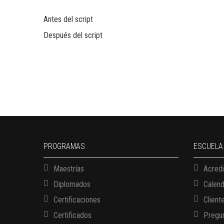
Antes del script
Después del script
PROGRAMAS
ESCUELA
Maestrías
Acredi
Diplomados
Calen
Certificaciones
Client
Certificados
Pregun