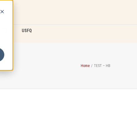
D2L
USFQ
Home
/
TEST – HB