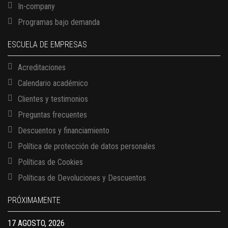
In-company
Programas bajo demanda
ESCUELA DE EMPRESAS
Acreditaciones
Calendario académico
Clientes y testimonios
Preguntas frecuentes
Descuentos y financiamiento
Política de protección de datos personales
Políticas de Cookies
13 AGOSTO, 2026
Políticas de Devoluciones y Descuentos
Finanzas para no financieros
17 AGOSTO, 2026
PRÓXIMAMENTE
Gerencia de empresas familiares
17 AGOSTO, 2026