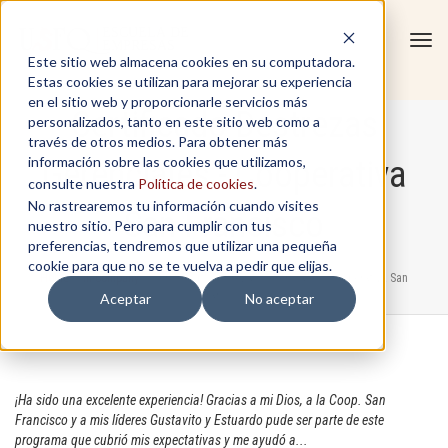
Tog
Este sitio web almacena cookies en su computadora.
navi
Estas cookies se utilizan para mejorar su experiencia
en el sitio web y proporcionarle servicios más
Certificado Destrezas
personalizados, tanto en este sitio web como a
través de otros medios. Para obtener más
información sobre las cookies que utilizamos,
Gerenciales - Cooperativa
consulte nuestra
Política de cookies
.
No rastrearemos tu información cuando visites
San Francisco
nuestro sitio. Pero para cumplir con tus
preferencias, tendremos que utilizar una pequeña
cookie para que no se te vuelva a pedir que elijas.
Home
/
In-Company
/
Certificado Destrezas Gerenciales - Cooperativa San
Francisco
Aceptar
No aceptar
¡Ha sido una excelente experiencia! Gracias a mi Dios, a la Coop. San
Francisco y a mis líderes Gustavito y Estuardo pude ser parte de este
programa que cubrió mis expectativas y me ayudó a...