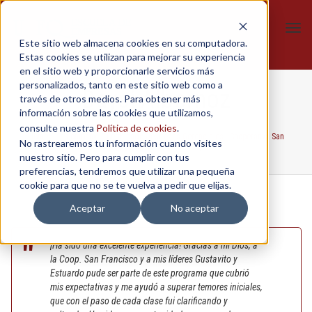
Tog
Este sitio web almacena cookies en su computadora.
navi
Estas cookies se utilizan para mejorar su experiencia
en el sitio web y proporcionarle servicios más
personalizados, tanto en este sitio web como a
Daysi Albornoz
través de otros medios. Para obtener más
información sobre las cookies que utilizamos,
consulte nuestra
Política de cookies
.
Home
/
In-Company
/
Certificado Destrezas Gerenciales - Cooperativa San
No rastrearemos tu información cuando visites
Francisco
/
Daysi Albornoz
nuestro sitio. Pero para cumplir con tus
preferencias, tendremos que utilizar una pequeña
cookie para que no se te vuelva a pedir que elijas.
Aceptar
No aceptar
¡Ha sido una excelente experiencia! Gracias a mi Dios, a
la Coop. San Francisco y a mis líderes Gustavito y
Estuardo pude ser parte de este programa que cubrió
mis expectativas y me ayudó a superar temores iniciales,
que con el paso de cada clase fui clarificando y