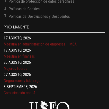
Política de protección de datos personales
Políticas de Cookies
13 AGOSTO, 2026
Políticas de Devoluciones y Descuentos
Finanzas para no financieros
17 AGOSTO, 2026
PRÓXIMAMENTE
Gerencia de empresas familiares
17 AGOSTO, 2026
Maestría en administración de empresas – MBA
17 AGOSTO, 2026
Maestría en finanzas
20 AGOSTO, 2026
Mujeres líderes
27 AGOSTO, 2026
Negociación y liderazgo
3 SEPTIEMBRE, 2026
Comunicación con IA
7 SEPTIEMBRE, 2026
Gobernanza de datos