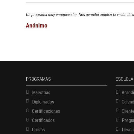
Un programa muy enriquecedor. Nos permitió ampliar la visión de u
Anónimo
PROGRAMAS
ESCUELA
Maestrías
Acredi
Diplomados
Calen
Certificaciones
Client
Certificados
Pregun
Cursos
Descue