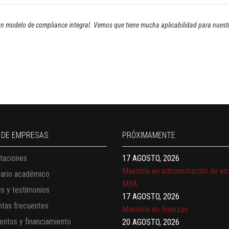
n modelo de compliance integral. Vemos que tiene mucha aplicabilidad para nuestra
13 AGOSTO, 2026
Finanzas para no financieros
17 AGOSTO, 2026
 DE EMPRESAS
PRÓXIMAMENTE
Gerencia de empresas familiares
taciones
17 AGOSTO, 2026
Maestría en administración de e
dario académico
MBA
es y testimonios
17 AGOSTO, 2026
tas frecuentes
Maestría en finanzas
ntos y financiamiento
20 AGOSTO, 2026