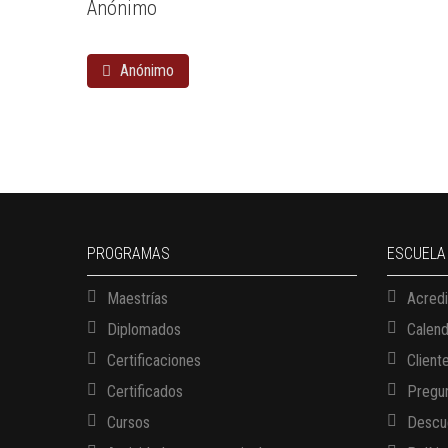
Anónimo
Anónimo
PROGRAMAS
ESCUELA
Maestrías
Acredi
Diplomados
Calen
Certificaciones
Client
Certificados
Pregun
Cursos
Descue