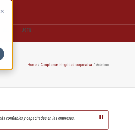
D2L
USFQ
Home
/
Compliance integridad corporativa
/
Anónimo
más confiables y capacitadas en las empresas.