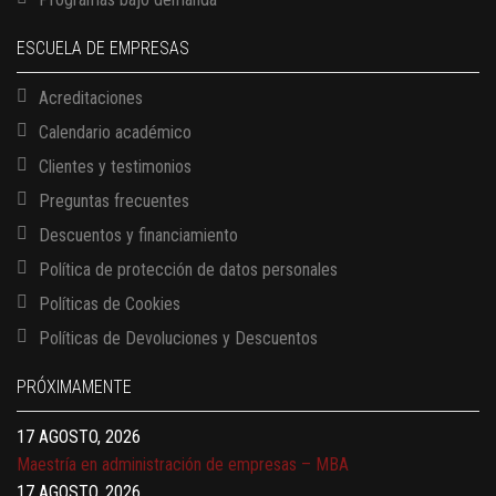
ESCUELA DE EMPRESAS
Acreditaciones
Calendario académico
Clientes y testimonios
Preguntas frecuentes
Descuentos y financiamiento
Política de protección de datos personales
Políticas de Cookies
13 AGOSTO, 2026
Políticas de Devoluciones y Descuentos
Finanzas para no financieros
17 AGOSTO, 2026
PRÓXIMAMENTE
Gerencia de empresas familiares
17 AGOSTO, 2026
Maestría en administración de empresas – MBA
17 AGOSTO, 2026