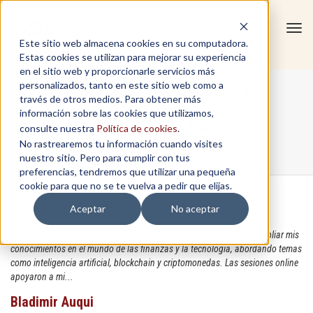
Tog
Este sitio web almacena cookies en su computadora.
navi
Estas cookies se utilizan para mejorar su experiencia
en el sitio web y proporcionarle servicios más
Fintech: Finanzas y
personalizados, tanto en este sitio web como a
través de otros medios. Para obtener más
información sobre las cookies que utilizamos,
tecnología
consulte nuestra
Política de cookies
.
No rastrearemos tu información cuando visites
nuestro sitio. Pero para cumplir con tus
Home
/
Fintech: Finanzas y tecnología
preferencias, tendremos que utilizar una pequeña
cookie para que no se te vuelva a pedir que elijas.
Aceptar
No aceptar
El certificado fue una experiencia enriquecedora que me permitió ampliar mis
conocimientos en el mundo de las finanzas y la tecnología, abordando temas
como inteligencia artificial, blockchain y criptomonedas. Las sesiones online
apoyaron a mi...
Bladimir Auqui