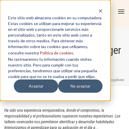
Tog
Este sitio web almacena cookies en su computadora.
navi
Estas cookies se utilizan para mejorar su experiencia
en el sitio web y proporcionarle servicios más
Our Focus Leadership
personalizados, tanto en este sitio web como a
través de otros medios. Para obtener más
información sobre las cookies que utilizamos,
(Ecuador-Perú) - Boehringer
consulte nuestra
Política de cookies
.
No rastrearemos tu información cuando visites
Ingelheim
nuestro sitio. Pero para cumplir con tus
preferencias, tendremos que utilizar una pequeña
cookie para que no se te vuelva a pedir que elijas.
Home
/
In-Company
/
Our Focus Leadership (Ecuador-Perú) - Boehringer Ingelheim
Aceptar
No aceptar
Ha sido una experiencia enriquecedora, donde el compromiso, la
responsabilidad y el profesionalismo superaron nuestras expectativas. Los
talleres vivenciales nos permitieron identificar y desarrollar habilidades.
Interiorizamos el aprendizaje para su aplicación en el día a...