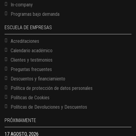
In-company
Programas bajo demanda
ESCUELA DE EMPRESAS
Acreditaciones
Calendario académico
Clientes y testimonios
Preguntas frecuentes
Descuentos y financiamiento
Política de protección de datos personales
Políticas de Cookies
13 AGOSTO, 2026
Políticas de Devoluciones y Descuentos
Finanzas para no financieros
17 AGOSTO, 2026
PRÓXIMAMENTE
Gerencia de empresas familiares
17 AGOSTO, 2026