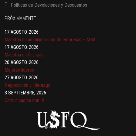
13 AGOSTO, 2026
Políticas de Devoluciones y Descuentos
Finanzas para no financieros
17 AGOSTO, 2026
PRÓXIMAMENTE
Gerencia de empresas familiares
17 AGOSTO, 2026
Maestría en administración de empresas – MBA
17 AGOSTO, 2026
Maestría en finanzas
20 AGOSTO, 2026
Mujeres líderes
27 AGOSTO, 2026
Negociación y liderazgo
3 SEPTIEMBRE, 2026
Comunicación con IA
7 SEPTIEMBRE, 2026
Gobernanza de datos
13 AGOSTO, 2026
Finanzas para no financieros