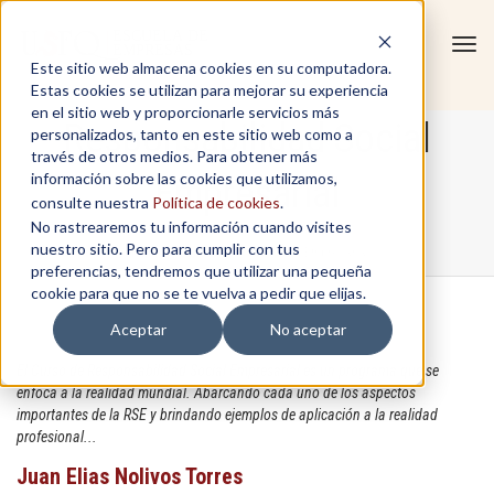
Tog
Este sitio web almacena cookies en su computadora.
navi
Estas cookies se utilizan para mejorar su experiencia
en el sitio web y proporcionarle servicios más
Responsabilidad Social
personalizados, tanto en este sitio web como a
través de otros medios. Para obtener más
información sobre las cookies que utilizamos,
Empresarial
consulte nuestra
Política de cookies
.
No rastrearemos tu información cuando visites
nuestro sitio. Pero para cumplir con tus
Home
/
Responsabilidad Social Empresarial
preferencias, tendremos que utilizar una pequeña
cookie para que no se te vuelva a pedir que elijas.
Aceptar
No aceptar
El Curso de Responsabilidad Social Empresarial es un programa que se
enfoca a la realidad mundial. Abarcando cada uno de los aspectos
importantes de la RSE y brindando ejemplos de aplicación a la realidad
profesional...
Juan Elias Nolivos Torres