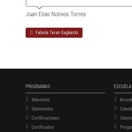
Juan Elias Nolivos Torres
Fabiola Teran Gagliardo
PROGRAMAS
ESCUELA
Maestrías
Acredi
Diplomados
Calen
Certificaciones
Client
Certificados
Pregun