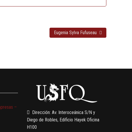
Eugenia Sylva Fufuseau
mpresas –
Dirección: Av. Interoceánica S/N y
Diego de Robles, Edificio Hayek Oficina
H100